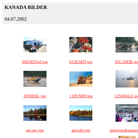
KANADA BILDER
04.07.2002
0003835wf.jpg
01SEAFD.jpg
03CANOE.jp
08TIDAL.jpg
11FUNDY.jpg
12WHALE.jp
am-see.jpg
am-ufer.jpg
antigonishgames