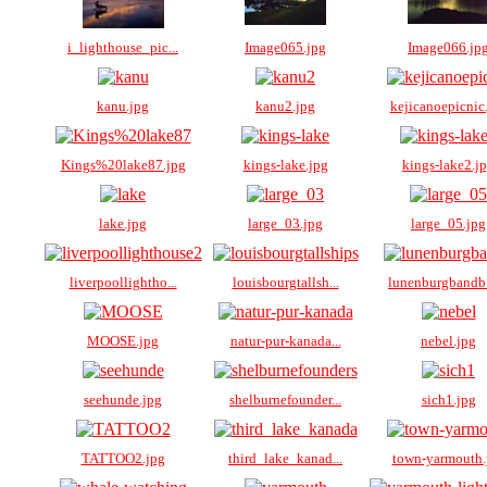
i_lighthouse_pic...
Image065.jpg
Image066.jp
kanu.jpg
kanu2.jpg
kejicanoepicnic
Kings%20lake87.jpg
kings-lake.jpg
kings-lake2.j
lake.jpg
large_03.jpg
large_05.jpg
liverpoollightho...
louisbourgtallsh...
lunenburgbandb
MOOSE.jpg
natur-pur-kanada...
nebel.jpg
seehunde.jpg
shelburnefounder...
sich1.jpg
TATTOO2.jpg
third_lake_kanad...
town-yarmouth.