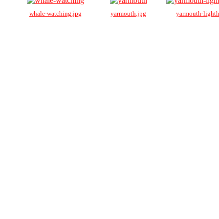
whale-watching.jpg
yarmouth.jpg
yarmouth-lighth