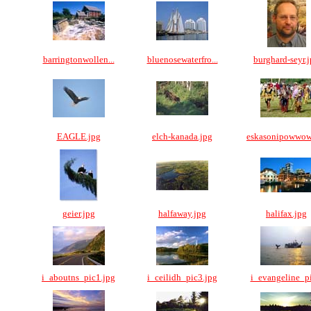
barringtonwollen...
bluenosewaterfro...
burghard-seyr.
EAGLE.jpg
elch-kanada.jpg
eskasonipowwow
geier.jpg
halfaway.jpg
halifax.jpg
i_aboutns_pic1.jpg
i_ceilidh_pic3.jpg
i_evangeline_pi